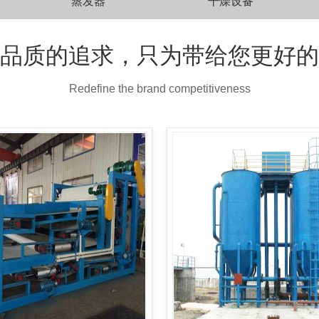
蒸发器
干燥设备
品质的追求，只为带给您更好的
Redefine the brand competitiveness