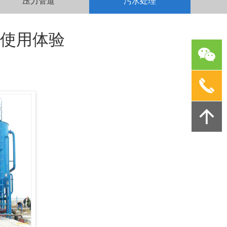
压力管道
污水处理
使用体验