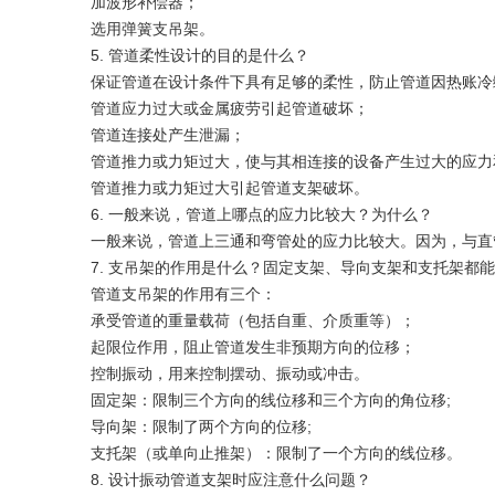
加波形补偿器；
选用弹簧支吊架。
5. 管道柔性设计的目的是什么？
保证管道在设计条件下具有足够的柔性，防止管道因热账冷
管道应力过大或金属疲劳引起管道破坏；
管道连接处产生泄漏；
管道推力或力矩过大，使与其相连接的设备产生过大的应力
管道推力或力矩过大引起管道支架破坏。
6. 一般来说，管道上哪点的应力比较大？为什么？
一般来说，管道上三通和弯管处的应力比较大。因为，与直
7. 支吊架的作用是什么？固定支架、导向支架和支托架都
管道支吊架的作用有三个：
承受管道的重量载荷（包括自重、介质重等）；
起限位作用，阻止管道发生非预期方向的位移；
控制振动，用来控制摆动、振动或冲击。
固定架：限制三个方向的线位移和三个方向的角位移;
导向架：限制了两个方向的位移;
支托架（或单向止推架）：限制了一个方向的线位移。
8. 设计振动管道支架时应注意什么问题？