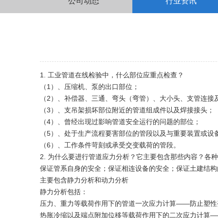
公司动态
行业资讯
1. 工业管道在线检验中，什么部位应重点检查？
（1）、压缩机、泵的出口部位；
（2）、补偿器、三通、弯头（弯管）、大小头、支管连接
（3）、支吊架损坏部位附近的管道组成件以及焊接接头；
（4）、曾经出现过影响管道安全运行的问题的部位；
（5）、处于生产流程要害部位的管段以及与重要装置或设
（6）、工作条件苛刻或承受交变载荷的管段。
2. 为什么要进行管道应力分析？它主要包含那些内容？各
保证管系自身的安全；保证相连设备的安全；保证土建结构
主要包含静力分析和动力分析
静力分析包括：
压力、重力等载荷作用下的管道一次应力计算——防止塑性
热胀冷缩以及端点附加位移等载荷作用下的二次应力计算—