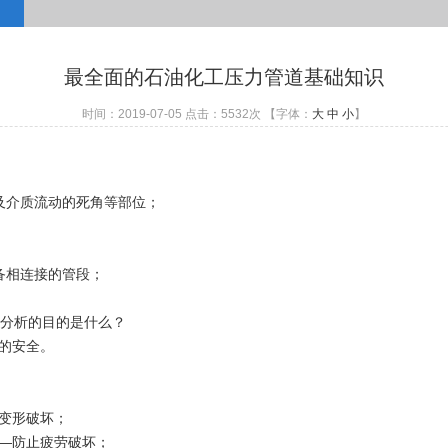
最全面的石油化工压力管道基础知识
时间：2019-07-05 点击：
5532
次 【字体：
大
中
小
】
及介质流动的死角等部位；
备相连接的管段；
种分析的目的是什么？
的安全。
变形破坏；
—防止疲劳破坏；