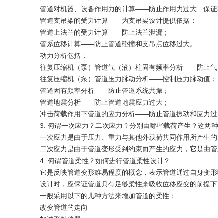
管道对机器、设备作用力的计算——防止作用力过大，保证
管道支吊架的受力计算——为支吊架设计提供依据；
管道上法兰的受力计算——防止法兰泄漏；
管系位移计算——防止管道碰撞和支吊点位移过大。
动力分析包括：
往复压缩机（泵）管道气（液）柱固有频率分析——防止气
往复压缩机（泵）管道压力脉动分析——控制压力脉动值；
管道固有频率分析——防止管道系统共振；
管道地震分析——防止管道地震应力过大；
冲击荷载作用下管道的应力分析——防止管道振动和应力过
3. 何谓一次应力？二次应力？分别由哪些载荷产生？这两
一次应力是由于压力、重力与其他外载荷共同作用所产生的
二次应力是由于管道变形受到约束而产生的应力，它是由管
4. 何谓管道柔性？如何进行管道柔性设计？
它是反映管道变形难易程度的概念，表示管道通过自身变形
设计时，应保证管道具有足够柔性来吸收位移应变的前提下
一般采用以下的几种方法来增加管道的柔性：
改变管道的走向；