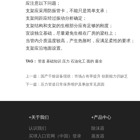
应注意以下问题；
支架应采用防振管卡，不能只是简单支承；
支架间距应经过振动分析确定；
支架结构和支架的生根部分应有足够的刚度；
宜设独立基础，尽量避免生根在厂房的梁柱上；
当管内介质温度较高，产生热胀时，应满足柔性的要求；
支架应沿地面设置。
TAG：
管道
基础知识
压力
石油化工
面的
最全
上一篇：
国产干燥设备现状：市场占有率提升 创新能力仍缺乏
下一篇：
压力管道日常保养维护及事故常见原因
+关于我们
+产品中心
认识我们
除沫器
买球入口官网（中国）登录
蒸发器